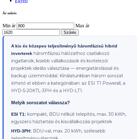
Egyéb
Ár szűrés
Min ár
Max ár
Szűrés
A kis és közepes teljesítményű háromfázisú hibrid
háromfázisú hálózathoz csatlakozó
inverterek
ingatlanok, kisebb vállalkozások és kivitelezői
projektek ideális választása — energiatárolással és
backup üzemmóddal. Kínálatunkban három sorozat
érhető el ebben a kategóriában: az ESI T1 Powerall, a
HYD-5-20KTL-3PH és a HYD-LT1.
Melyik sorozatot válassza?
kompakt, BDU nélküli telepítés, max. 30 kWh,
ESI T1:
egyszerű háztartási és kisvállalkozási projektek
BDU-val, max. 20 kWh, szélesebb
HYD-3PH:
teljesítményválaszték