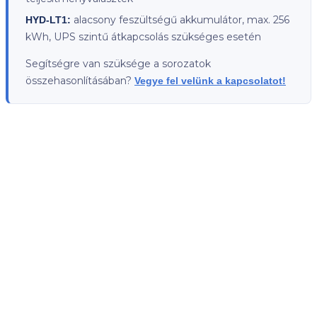
alacsony feszültségű akkumulátor, max. 256
HYD-LT1:
kWh, UPS szintű átkapcsolás szükséges esetén
Segítségre van szüksége a sorozatok
összehasonlításában?
Vegye fel velünk a kapcsolatot!
Kezdőlap
/
Napelem Inverter
/
Háromfázisú Hibrid Inverter
HIBRID
SOFAR HYD 10KTL-3PH hibrid inverter
Login to see prices
A SOFAR HYD 10KTL-3PH egy háromfázisú hibrid inverter 10
kW-os AC teljesítménnyel, 2 MPPT-csatornával és kettős
akkumulátor bemenettel.
Kompatibilis a SOFAR BTS-5K akkumulátorrendszerrel —
inverterenként akár 40 kWh energiatároló kapacitással.